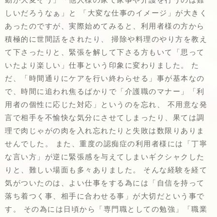
動が大変そう」「他人様の家で家事や介護を行うのは難
しいだろうなぁ」と 「大変な仕事のイメージ」が大きく
あったのですが、実際始めてみると、利用者様の方から
積極的に世間話をされたり、 掃除や料理のやり方を教え
て下さったりと、緊張を解して下さる方もいて「思って
いたより楽しい」仕事という印象に変わりました。 た
だ、「時間通りにケアを行い終わらせる」事が基本なの
で、時間に追われ焦るばかりで「介護職のマナー」「利
用者の個性に応じた対応」というのを忘れ、 不用意な発
言で相手を不愉快な気分にさせてしまったり、果ては調
理で肉じゃがの肉を入れ忘れたりと失敗は数限りありま
せんでした。 また、重度の認痴症の利用者様には「丁寧
な言い方」が逆に緊張感を与えてしまいギクシャクした
りと、難しい場面も多々ありました。 そんな経験を経て
気がついたのは、よい仕事をする為には「自信を持って
落ち着つく事、相手に合わせる事」が大切だという事で
す。 その為には日頃から「専門職としての勉強」「職業