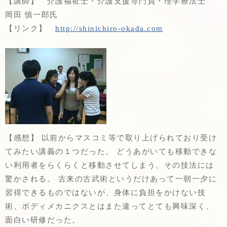
【講師】 介護福祉士・介護支援専門員・理学療法士
岡田 慎一郎氏
【リンク】
http://shinichiro-okada.com
【感想】 以前からマスコミ等で取り上げられており受け
てみたい講義の１つだった。 どうあがいても移動できな
い利用者をらくらくと移動させてしまう、その技法には
驚かされる。 古来の古武術というだけあって一朝一夕に
習得できるものではないが、身体に負担をかけない技
術、ボディメカニクスとはまた違ってとても興味深く、
面白い研修だった。