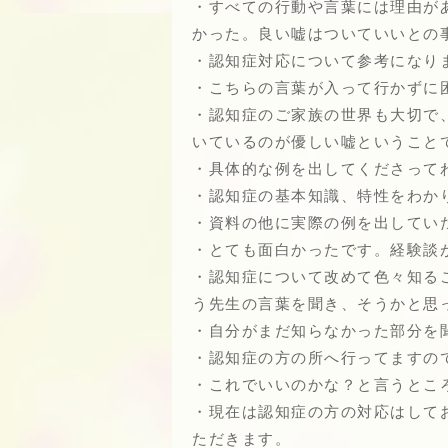
・すべての行動や言葉には理由が
かった。良い嘘はついていいとの
・認知症対応について参考になり
・こちらの言葉が入って行かずに
・認知症のご家族の世界も大切で
いているのが優しい嘘ということ
・具体的な例を出してくださって
・認知症の基本知識、特性をわか
・資料の他に実際の例を出してい
・とても面白かったです。経験談
・認知症について改めて色々知る
う先生の言葉を聞き、そうかと思
・自分がまだ知らなかった部分を
・認知症の方の所へ行ってますの
・これでいいのかな？と言うとこ
・現在は認知症の方の対応はして
ただきます。