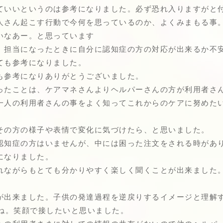
ていいというのは参考になりました。必ず恐れ入りますがと
人さん起こす行動で今何を思っているのか、よくみまもる事
いなあー。と思っています
、担当になったときに自分に認知症の方の対応が出来るか不
ても参考になりました。
も参考になりありがとうございました。
ったことは、ケアマネさんよりヘルパーさんの方が利用者さ
一人の利用者さんの事をよく知ってこれからのケアに努めた
その方の様子や表情で変化に気づけたら、と思いました。
認知症の方はいませんが、中には困った注文をされる時があ
になりました。
れながらもとても分かりやすく楽しく聞くことが出来ました
が出来ました。子供の発達過程を逆戻りするイメージと理解
すね。笑顔で接したいと思いました。