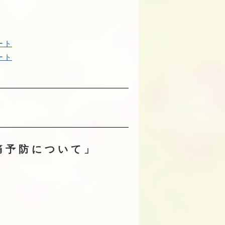
ート
ート
痛予防について」