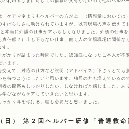
人の利用者さまに対しての情報の共有がないので他のヘルパ
は「ケアマネよりもヘルパーの方が上」（情報量においては
のすばらしさに助けられていますが、以前現場の声を伝えて
」と本当に介護の仕事がアホらしくなりました。介護の仕事
も責任感？）上も下もない仕事、働く人の立場職場に関係な
ます。
手がかりが詰まった時間でした。認知症になったご本人が不
思います。
を交えて、対応の仕方など説明（アドバイス）下さりとても
心を持つようにしたいと思います。独居の方も増えているの
用者の観察もしっかりしたい、しなければと感じました。あ
み学びながらケアしていきたいと思います。
しっかり耳を傾ける。嘘も必要だと思いました。
（日） 第２回ヘルパー研修「普通救