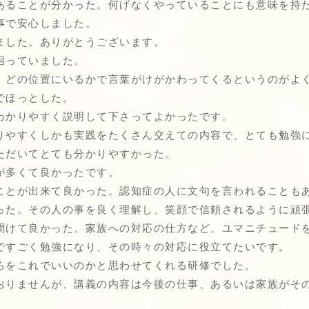
あることが分かった。何げなくやっていることにも意味を持
事で安心しました。
ました。ありがとうございます。
困っていました。
、どの位置にいるかで言葉がけがかわってくるというのがよ
でほっとした。
わかりやすく説明して下さってよかったです。
りやすくしかも実践をたくさん交えての内容で、とても勉強
ただいてとても分かりやすかった。
が多くて良かったです。
ことが出来て良かった。認知症の人に文句を言われることも
った。その人の事を良く理解し、笑顔で信頼されるように頑
聞けて良かった。家族への対応の仕方など。ユマニチュード
ですごく勉強になり、その時々の対応に役立てたいです。
ろをこれでいいのかと思わせてくれる研修でした。
おりませんが、講義の内容は今後の仕事、あるいは家族がそ